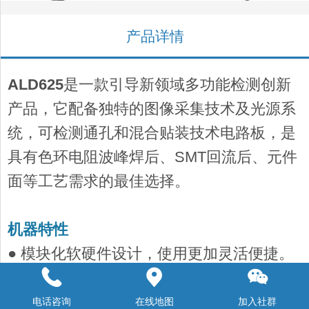
产品详情
ALD625
是一款引导新领域多功能检测创新
产品，它配备独特的图像采集技术及光源系
统，可检测通孔和混合贴装技术电路板，是
具有色环电阻波峰焊后、SMT回流后、元件
面等工艺需求的最佳选择。
机器特性
● 模块化软硬件设计，使用更加灵活便捷。
● 内嵌多种算法，检出率高、误判率低。
● 智能高速数字相机，检测速度满足两条高
电话咨询
在线地图
加入社群